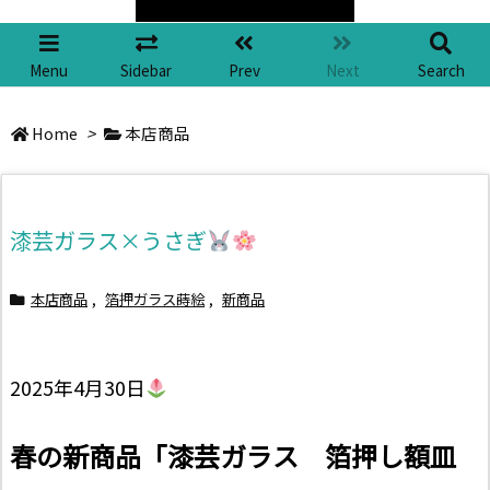
Menu
Sidebar
Prev
Next
Search
Home
>
本店商品
漆芸ガラス×うさぎ
本店商品
,
箔押ガラス蒔絵
,
新商品
2025年4月30日
春の新商品「漆芸ガラス 箔押し額皿