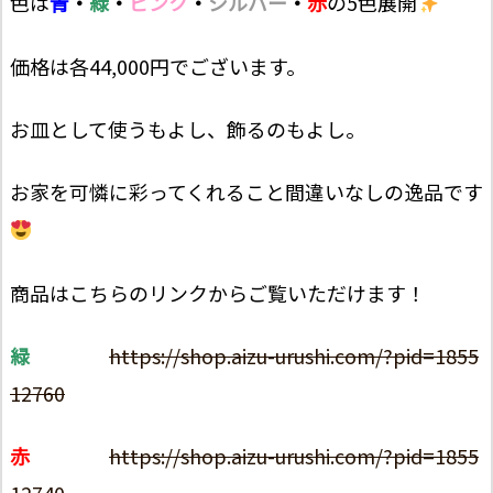
色は
青
・
緑
・
ピンク
・
シルバー
・
赤
の5色展開
価格は各44,000円でございます。
お皿として使うもよし、飾るのもよし。
お家を可憐に彩ってくれること間違いなしの逸品です
商品はこちらのリンクからご覧いただけます！
緑
https://shop.aizu-urushi.com/?pid=1855
12760
赤
https://shop.aizu-urushi.com/?pid=1855